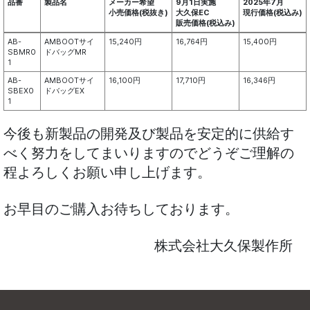
品番
製品名
メーカー希望
9月1日実施
2025年7月
小売価格(税抜き)
大久保EC
現行価格(税込み)
販売価格(税込み)
品番
製品名
メーカー希望
9月1日実施
2025年7月
AB-
AMBOOTサイ
15,240円
16,764円
15,400円
小売価格(税抜き)
大久保EC
現行価格(税込み)
SBMR0
ドバッグMR
販売価格(税込み)
1
AB-
AMBOOTサイ
16,100円
17,710円
16,346円
SBEX0
ドバッグEX
1
今後も新製品の開発及び製品を安定的に供給す
べく努力をしてまいりますのでどうぞご理解の
程よろしくお願い申し上げます。
お早目のご購入お待ちしております。
株式会社大久保製作所