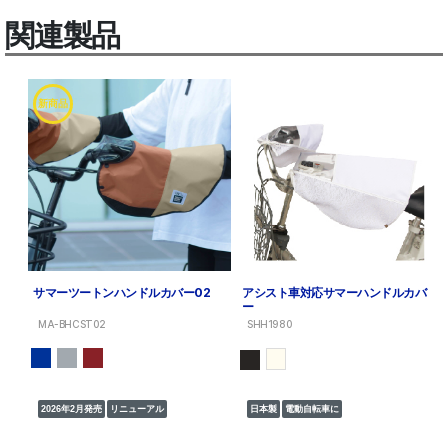
関連製品
新商品
サマーツートンハンドルカバー02
アシスト車対応サマーハンドルカバ
ー
MA-BHCST02
SHH1980
2026年2月発売
リニューアル
日本製
電動自転車に