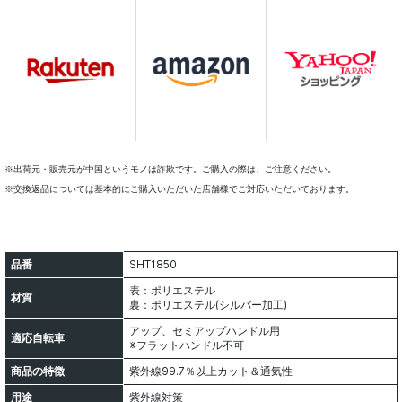
※出荷元・販売元が中国というモノは詐欺です。ご購入の際は、ご注意ください。
※交換返品については基本的にご購入いただいた店舗様でご対応いただいております。
品番
SHT1850
表：ポリエステル
材質
裏：ポリエステル(シルバー加工)
アップ、セミアップハンドル用
適応自転車
※フラットハンドル不可
商品の特徴
紫外線99.7％以上カット＆通気性
用途
紫外線対策