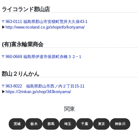
ライコランド郡山店
〒963-0111 福島県郡山市安積町荒井大久保43-1
▶
http://www.ricoland.co.jp/shopinfo/koriyama/
(有)富永輪業商会
〒960-0669 福島県伊達市保原町赤橋３２−１
郡山２りんかん
〒963-8022 福島県郡山市西ノ内２丁目15-11
▶
https://2rinkan.jp/shop/343koriyama/
関東
茨城
栃木
群馬
埼玉
千葉
東京
神奈川