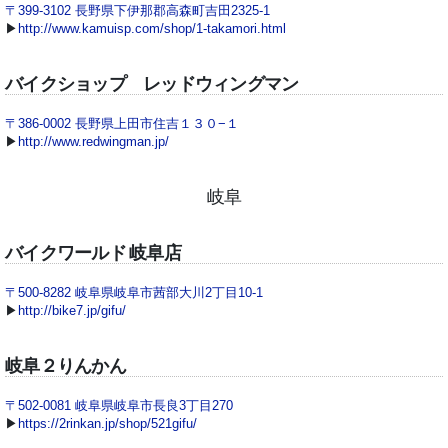
〒399-3102 長野県下伊那郡高森町吉田2325-1
▶
http://www.kamuisp.com/shop/1-takamori.html
バイクショップ レッドウィングマン
〒386-0002 長野県上田市住吉１３０−１
▶
http://www.redwingman.jp/
岐阜
バイクワールド 岐阜店
〒500-8282 岐阜県岐阜市茜部大川2丁目10-1
▶
http://bike7.jp/gifu/
岐阜２りんかん
〒502-0081 岐阜県岐阜市長良3丁目270
▶
https://2rinkan.jp/shop/521gifu/