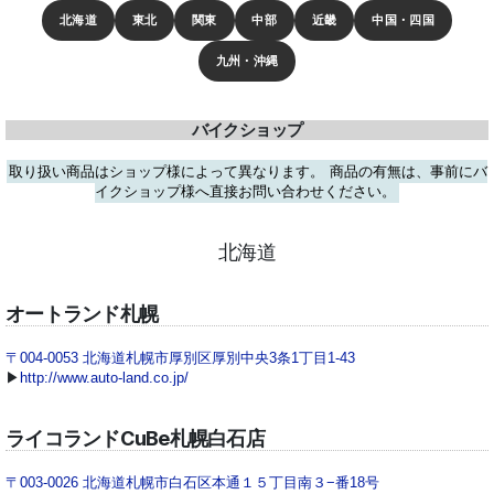
北海道
東北
関東
中部
近畿
中国・四国
九州・沖縄
バイクショップ
取り扱い商品はショップ様によって異なります。
商品の有無は、事前にバ
イクショップ様へ直接お問い合わせください。
北海道
オートランド札幌
〒004-0053 北海道札幌市厚別区厚別中央3条1丁目1-43
▶
http://www.auto-land.co.jp/
ライコランドCuBe札幌白石店
〒003-0026 北海道札幌市白石区本通１５丁目南３−番18号