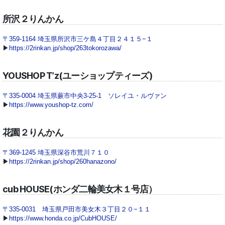
所沢２りんかん
〒359-1164 埼玉県所沢市三ケ島４丁目２４１５−１
▶
https://2rinkan.jp/shop/263tokorozawa/
YOUSHOP T’z(ユーショップティーズ)
〒335-0004 埼玉県蕨市中央3-25-1 ソレイユ・ルヴァン
▶
https://www.youshop-tz.com/
花園２りんかん
〒369-1245 埼玉県深谷市荒川７１０
▶
https://2rinkan.jp/shop/260hanazono/
cub HOUSE(ホンダ二輪美女木１号店）
〒335-0031 埼玉県戸田市美女木３丁目２０−１１
▶
https://www.honda.co.jp/CubHOUSE/