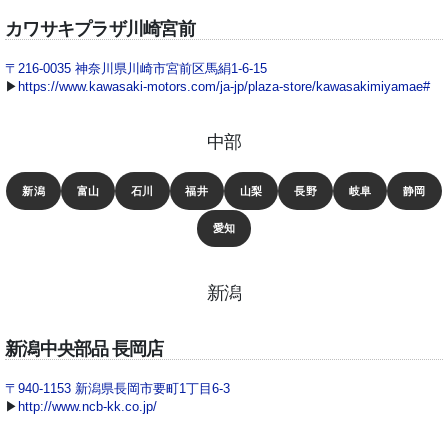
カワサキプラザ川崎宮前
〒216-0035 神奈川県​川崎市​宮前区馬絹1-6-15
▶
https://www.kawasaki-motors.com/ja-jp/plaza-store/kawasakimiyamae#
中部
新潟
富山
石川
福井
山梨
長野
岐阜
静岡
愛知
新潟
新潟中央部品 長岡店
〒940-1153 新潟県長岡市要町1丁目6-3
▶
http://www.ncb-kk.co.jp/