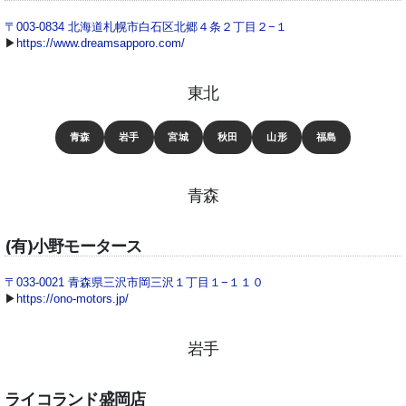
〒003-0834 北海道札幌市白石区北郷４条２丁目２−１
▶
https://www.dreamsapporo.com/
東北
青森
岩手
宮城
秋田
山形
福島
青森
(有)小野モータース
〒033-0021 青森県三沢市岡三沢１丁目１−１１０
▶
https://ono-motors.jp/
岩手
ライコランド盛岡店