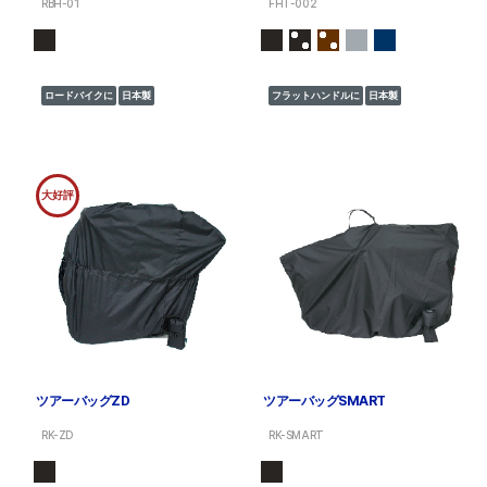
RBH-01
FHT-002
ロードバイクに
日本製
フラットハンドルに
日本製
大好評
ツアーバッグZD
ツアーバッグSMART
RK-ZD
RK-SMART