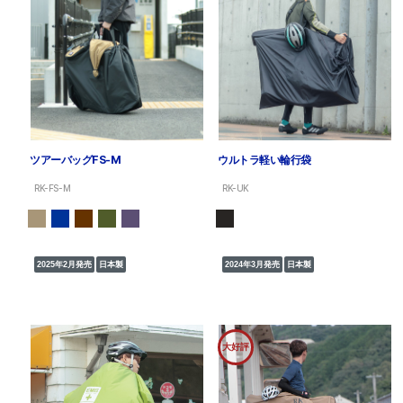
ツアーバッグFS-M
ウルトラ軽い輪行袋
RK-FS-M
RK-UK
2025年2月発売
日本製
2024年3月発売
日本製
大好評