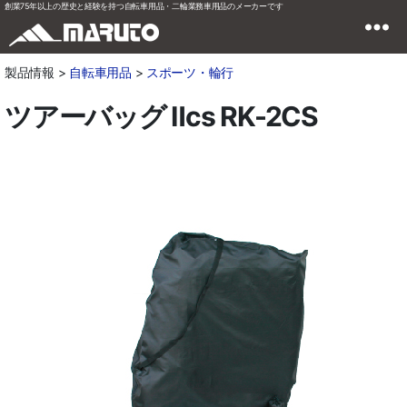
創業75年以上の歴史と経験を持つ自転車用品・二輪業務車用品のメーカーです
製品情報 >
自転車用品
>
スポーツ・輪行
ツアーバッグ Ⅱcs RK-2CS