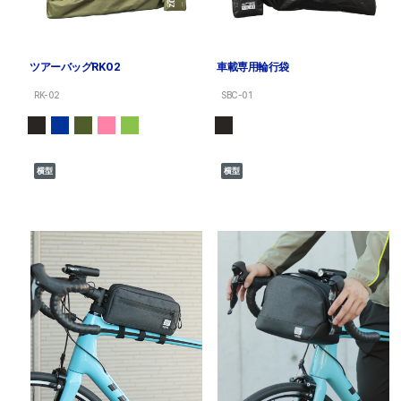
ツアーバッグRK02
車載専用輪行袋
RK-02
SBC-01
横型
横型