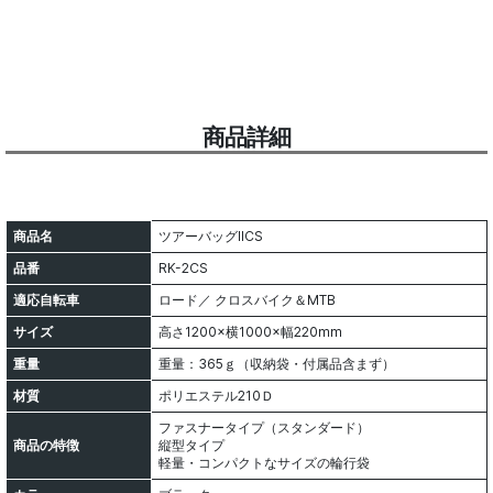
商品詳細
商品名
ツアーバッグⅡCS
品番
RK-2CS
適応自転車
ロード／ クロスバイク＆MTB
サイズ
高さ1200×横1000×幅220mm
重量
重量：365ｇ（収納袋・付属品含まず）
材質
ポリエステル210Ｄ
ファスナータイプ（スタンダード）
商品の特徴
縦型タイプ
軽量・コンパクトなサイズの輪行袋