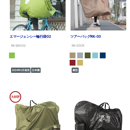
エマージェンシー輪行袋02
ツアーバッグRK-03
RK-EMG02
RK-03DR
2024年3月発売
日本製
横型
大好評