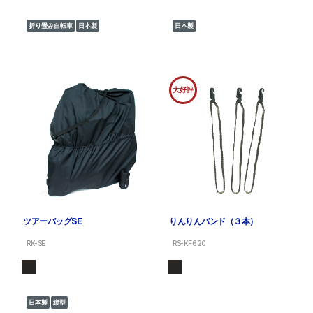
折り畳み自転車
日本製
日本製
大好評
ツアーバッグSE
りんりんバンド（３本）
RK-SE
RS-KF620
日本製
縦型