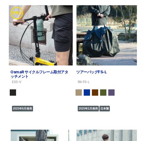
新商品
OsmaR サイクルフレーム取付アタ
ツアーバッグFS-L
ッチメント
E05-V
RK-FS-L
2025年8月発売
2025年2月発売
日本製