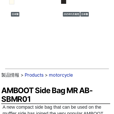
日本製
2025年5月発売
日本製
製品情報 >
Products
>
motorcycle
AMBOOT Side Bag MR AB-
SBMR01
A new compact side bag that can be used on the
muffler side has joined the very popular AMBOOT