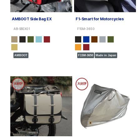
AMBOOT Side Bag EX
F1-Smart for Motorcycles
AB-SBEX01
F1SM-3650
AMBOOT
F1SM-3650
Made in Japan
大好評
大好評