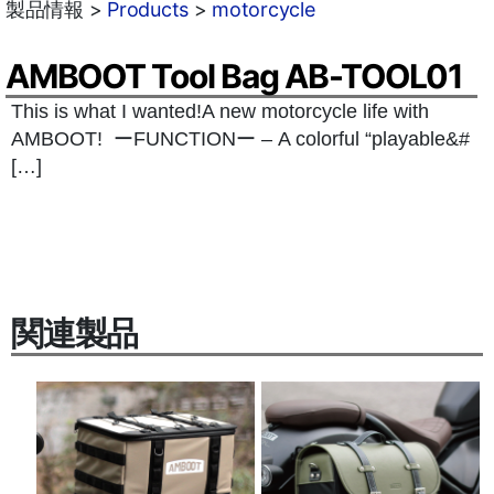
製品情報 >
Products
>
motorcycle
AMBOOT Tool Bag AB-TOOL01
This is what I wanted!A new motorcycle life with
AMBOOT! ーFUNCTIONー – A colorful “playable&#
[…]
関連製品