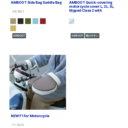
AMBOOT Side Bag Saddle Bag
AMBOOT Quick-covering
motorcycle cover L, 2L, 3L,
Moped Class 2 with
AB-SB01
box
AMBOOT
AMBOOT
掛けやすい
NEW F1 for Motorcycle
F1-3000