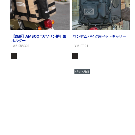
【廃番】AMBOOTガソリン携行缶
ワンデム バイク用ペットキャリー
ホルダー
AB-RBBC01
YM-PT01
ペット用品