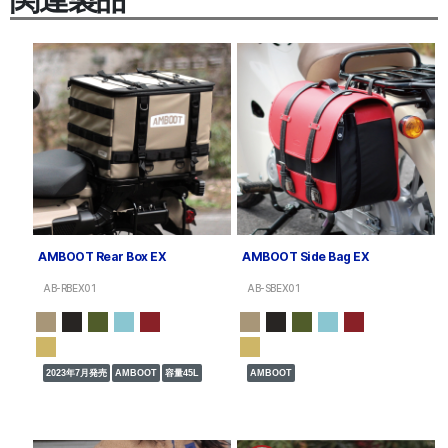
AMBOOT Rear Box EX
AMBOOT Side Bag EX
AB-RBEX01
AB-SBEX01
2023年7月発売
AMBOOT
容量45L
AMBOOT