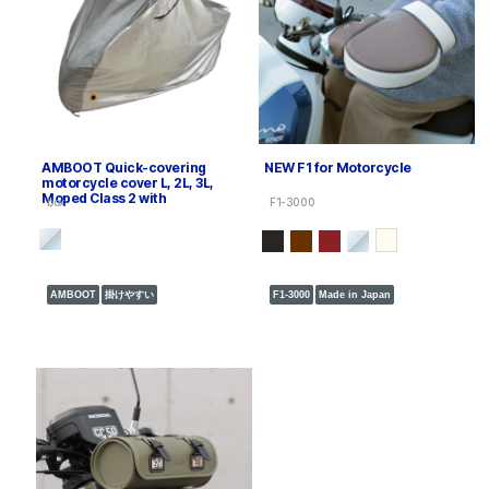
AMBOOT Quick-covering
NEW F1 for Motorcycle
motorcycle cover L, 2L, 3L,
Moped Class 2 with
box
F1-3000
AMBOOT
掛けやすい
F1-3000
Made in Japan