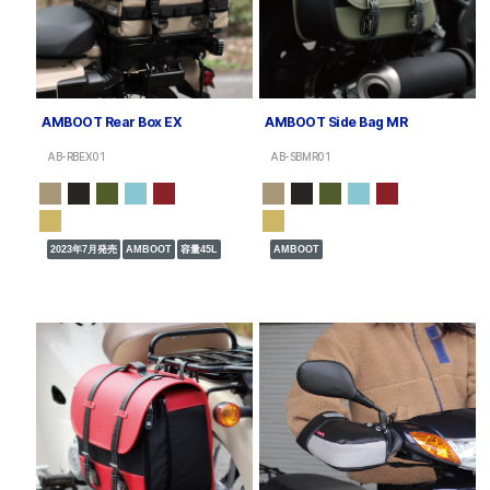
AMBOOT Rear Box EX
AMBOOT Side Bag MR
AB-RBEX01
AB-SBMR01
2023年7月発売
AMBOOT
容量45L
AMBOOT