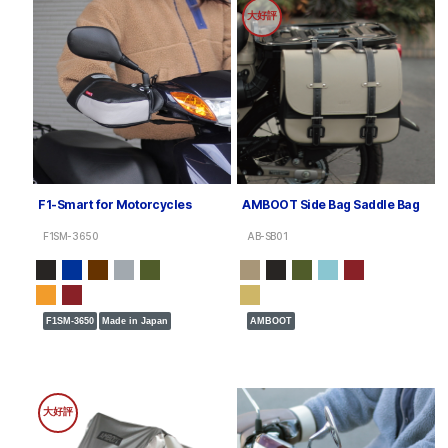
大好評
F1-Smart for Motorcycles
AMBOOT Side Bag Saddle Bag
F1SM-3650
AB-SB01
F1SM-3650
Made in Japan
AMBOOT
大好評