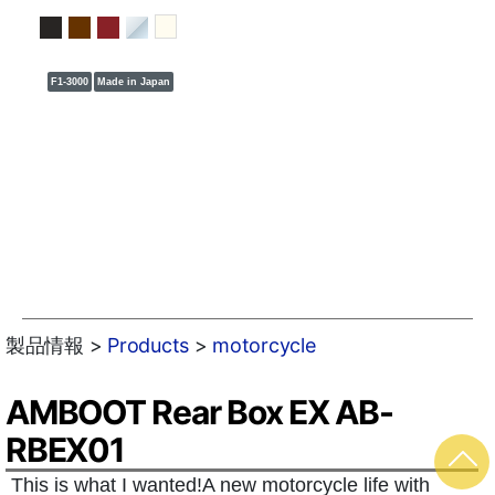
F1-3000
Made in Japan
製品情報 >
Products
>
motorcycle
AMBOOT Rear Box EX AB-
RBEX01
This is what I wanted!A new motorcycle life with