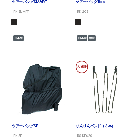
ツアーバッグSMART
ツアーバッグ Ⅱcs
RK-SMART
RK-2CS
日本製
日本製
縦型
大好評
ツアーバッグSE
りんりんバンド（３本）
RK-SE
RS-KF620