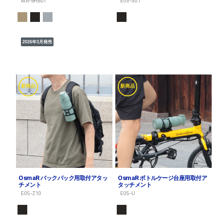
MA-BHB01
E05-S01
2026年3月発売
新商品
新商品
OsmaR バックパック用取付アタッ
OsmaR ボトルケージ台座用取付ア
チメント
タッチメント
E05-Z10
E05-U