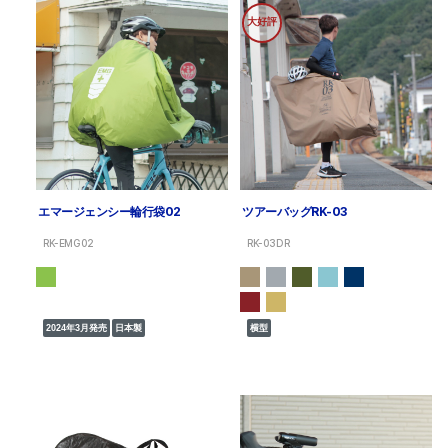
大好評
エマージェンシー輪行袋02
ツアーバッグRK-03
RK-EMG02
RK-03DR
2024年3月発売
日本製
横型