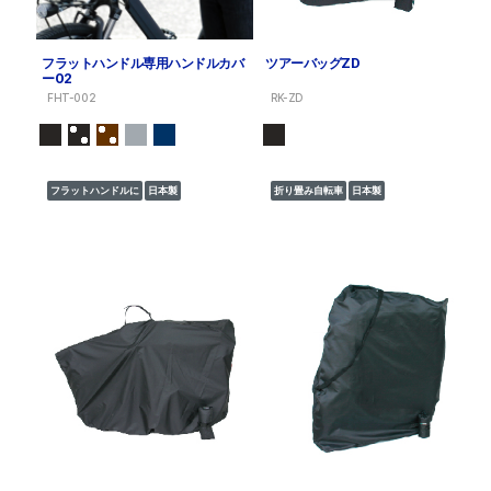
フラットハンドル専用ハンドルカバ
ツアーバッグZD
ー02
FHT-002
RK-ZD
フラットハンドルに
日本製
折り畳み自転車
日本製