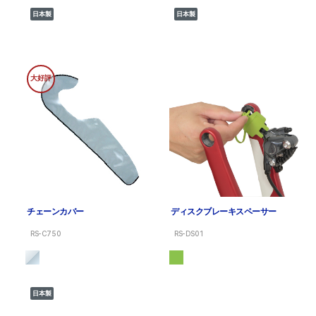
日本製
日本製
大好評
チェーンカバー
ディスクブレーキスペーサー
RS-C750
RS-DS01
日本製