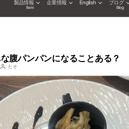
製品情報
企業情報
English
ブログ
Item
Blog
んな腹パンパンになることある？
たそ
投
稿
者