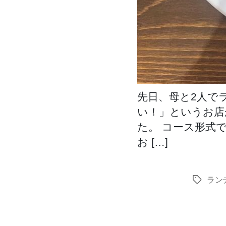
先日、母と2人で
い！」というお店
た。 コース形式
お […]
ラン
タ
グ