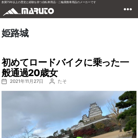
創業75年以上の歴史と経験を持つ自転車用品・二輪業務車用品のメーカーです
姫路城
初めてロードバイクに乗った一
般通過20歳女
2021年11月27日
たそ
投
投
稿
稿
日
者