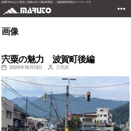
創業75年以上の歴史と経験を持つ自転車用品・二輪業務車用品のメーカーです
画像
宍粟の魅力 波賀町後編
2020年10月12日
三代目
投
投
稿
稿
日
者