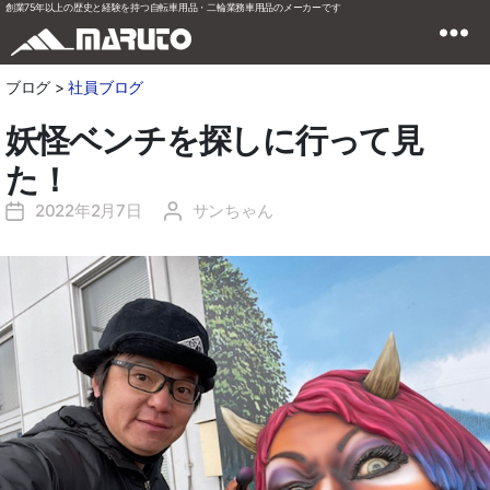
創業75年以上の歴史と経験を持つ自転車用品・二輪業務車用品のメーカーです
ブログ >
社員ブログ
妖怪ベンチを探しに行って見
た！
2022年2月7日
サンちゃん
投
投
稿
稿
日
者