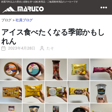
創業75年以上の歴史と経験を持つ自転車用品・二輪業務車用品のメーカーです
ブログ >
社員ブログ
アイス食べたくなる季節かもし
れん
2023年4月28日
たそ
投
投
稿
稿
日
者