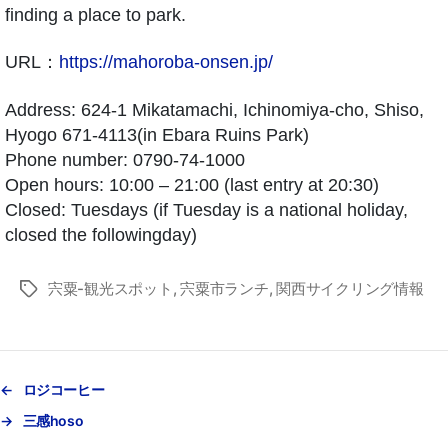
finding a place to park.
URL：
https://mahoroba-onsen.jp/
Address: 624-1 Mikatamachi, Ichinomiya-cho, Shiso,
Hyogo 671-4113(in Ebara Ruins Park)
Phone number: 0790-74-1000
Open hours: 10:00 – 21:00 (last entry at 20:30)
Closed: Tuesdays (if Tuesday is a national holiday,
closed the followingday)
宍粟-観光スポット
,
宍粟市ランチ
,
関西サイクリング情報
タ
グ
←
ロジコーヒー
→
三感hoso