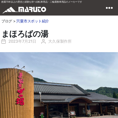
創業75年以上の歴史と経験を持つ自転車用品・二輪業務車用品のメーカーです
ブログ >
宍粟市スポット紹介
まほろばの湯
2023年7月21日
大久保製作所
投
投
稿
稿
日
者