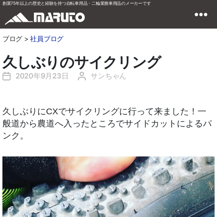
創業75年以上の歴史と経験を持つ自転車用品・二輪業務車用品のメーカーです
ブログ >
社員ブログ
久しぶりのサイクリング
2020年9月23日
サンちゃん
投
投
稿
稿
日
者
久しぶりにCXでサイクリングに行って来ました！一
般道から農道へ入ったところでサイドカットによるパ
ンク。