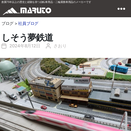
創業75年以上の歴史と経験を持つ自転車用品・二輪業務車用品のメーカーです
ブログ >
社員ブログ
しそう夢鉄道
2024年8月12日
さおり
投
投
稿
稿
日
者