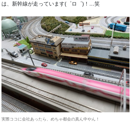
は、新幹線が走っています(゜ロ゜)！…笑
実際ココに会社あったら、めちゃ都会の真ん中やん！