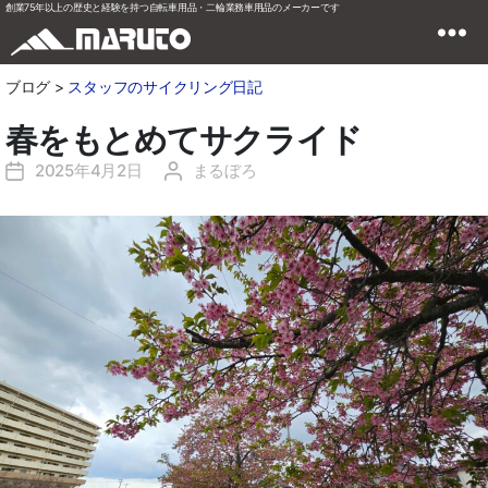
創業75年以上の歴史と経験を持つ自転車用品・二輪業務車用品のメーカーです
ブログ >
スタッフのサイクリング日記
春をもとめてサクライド
2025年4月2日
まるぼろ
投
投
稿
稿
日
者