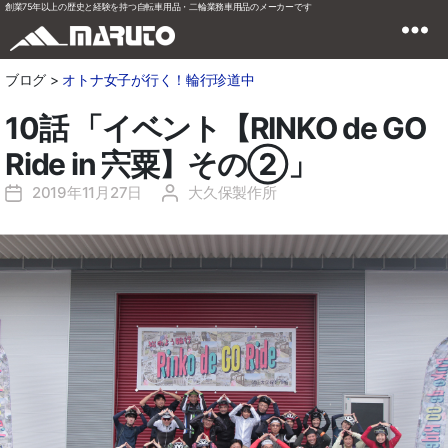
創業75年以上の歴史と経験を持つ自転車用品・二輪業務車用品のメーカーです
ブログ >
オトナ女子が行く！輪行珍道中
10話 「イベント【RINKO de GO
Ride in 宍粟】その②」
2019年11月27日
大久保製作所
投
投
稿
稿
日
者