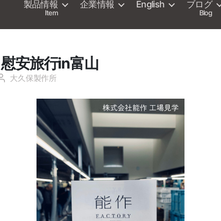
製品情報
企業情報
English
ブログ
Item
Blog
慰安旅行in富山
大久保製作所
投
稿
者