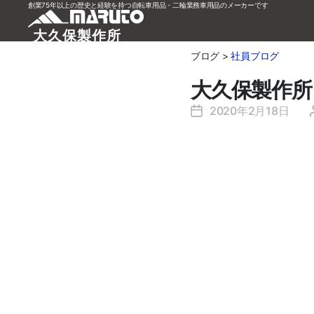
創業75年以上の歴史と経験を持つ自転車用品・二輪業務車用品のメーカーです
大久保製作所
ブログ >
社員ブログ
大久保製作所 
2020年2月18日
投
稿
日