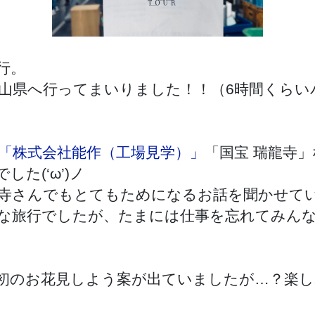
行。
富山県へ行ってまいりました！！（6時間くら
「株式会社能作（工場見学）」
「国宝 瑞龍寺
た(‘ω’)ノ
寺さんでもとてもためになるお話を聞かせて
な旅行でしたが、たまには仕事を忘れてみん
初のお花見しよう案が出ていましたが…？楽し