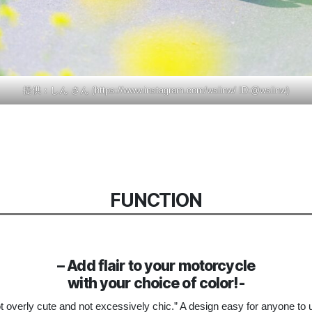
提供：しん さん (
https://www.instagram.com/wsiinw/
ID:@wsiinw)
FUNCTION
– Add flair to your motorcycle
with your choice of color!-
t overly cute and not excessively chic.” A design easy for anyone to 