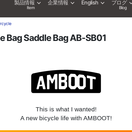
製品情報
企業情報
English
ブログ
Item
Blog
rcycle
 Bag Saddle Bag AB-SB01
This is what I wanted!
A new bicycle life with AMBOOT!