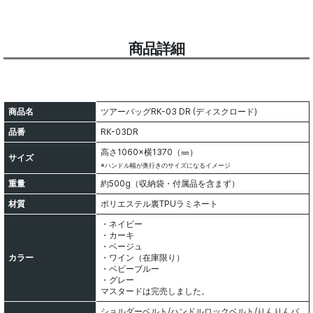
商品詳細
商品名
ツアーバッグRK-03 DR (ディスクロード)
品番
RK-03DR
高さ1060×横1370（㎜）
サイズ
※ハンドル幅が奥行きのサイズになるイメージ
重量
約500g（収納袋・付属品を含まず）
材質
ポリエステル裏TPUラミネート
・ネイビー
・カーキ
・ベージュ
カラー
・ワイン（在庫限り）
・ベビーブルー
・グレー
マスタードは完売しました。
ショルダーベルト/ハンドルロックベルト/りんりんバ