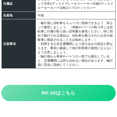
付属品
ンド(5本)/ディスクブレーキスペーサー(2個)/ディスク
ローターカバー(2枚)/スプロケットカバー
生産地
中国
・輪行袋に自転車をスムーズに収納できるよう、前も
って練習しましょう。（車輪やパーツの取り外しは自
転車に付属の取り扱い説明書を参照ください。特に初
めて輪行される場合は、自転車を購入されたお店や経
験者に相談されることをお勧めします。）
注意事項
・利用する公共交通機関により持ち込みの規定が異な
ります。事前に確認して他の利用者の迷惑にならない
よう注意しましょう。
・輪行袋から車体やパーツの一部でも露出している
と、交通機関には持ち込めない場合があります。輪行
袋に完全に収納してください。
RK-02はこちら