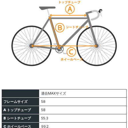
適合MAXサイズ
フレームサイズ
58
A
トップチューブ
58
B
シートチューブ
55.3
C
ホイールベース
99.2