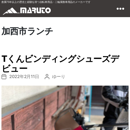
創業75年以上の歴史と経験を持つ自転車用品・二輪業務車用品のメーカーです
加西市ランチ
Tくんビンディングシューズデ
ビュー
2022年2月11日
ゆーり
投
投
稿
稿
日
者