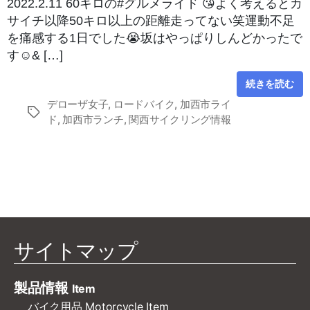
2022.2.11 60キロの#グルメライド 😘よく考えるとカ
サイチ以降50キロ以上の距離走ってない笑運動不足
を痛感する1日でした😭坂はやっぱりしんどかったで
す☺& […]
続きを読む
デローザ女子
,
ロードバイク
,
加西市ライ
タ
ド
,
加西市ランチ
,
関西サイクリング情報
グ
サイトマップ
製品情報
Item
バイク用品 Motorcycle Item