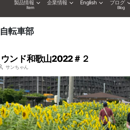
製品情報
企業情報
English
ブログ
Item
Blog
自転車部
ウンド和歌山2022＃２
サンちゃん
投
稿
者