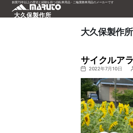
創業75年以上の歴史と経験を持つ自転車用品・二輪業務車用品のメーカーです
大久保製作所
大久保製作所
サイクルアラ
2022年7月10日
投
稿
日