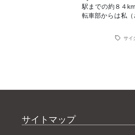
駅までの約８４km
転車部からは私（さ
サイ
タ
グ
サイトマップ