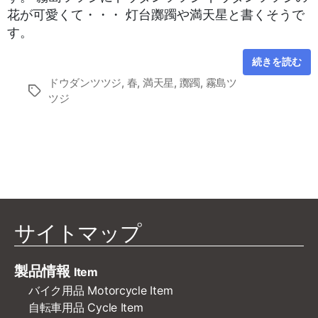
花が可愛くて・・・ 灯台躑躅や満天星と書くそうで
す。
続きを読む
ドウダンツツジ
,
春
,
満天星
,
躑躅
,
霧島ツ
タ
ツジ
グ
サイトマップ
製品情報
Item
バイク用品 Motorcycle Item
自転車用品 Cycle Item