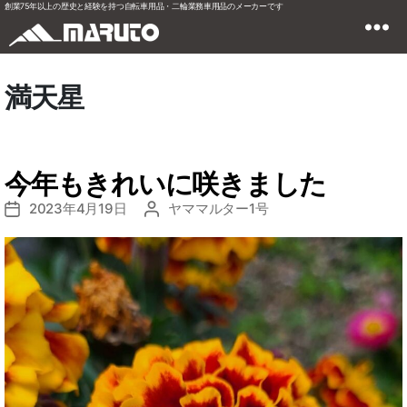
創業75年以上の歴史と経験を持つ自転車用品・二輪業務車用品のメーカーです
満天星
今年もきれいに咲きました
2023年4月19日
ヤママルター1号
投
投
稿
稿
日
者