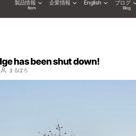
製品情報
企業情報
English
ブログ
Item
Blog
dge has been shut down!
まるぼろ
投
稿
者