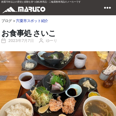
創業75年以上の歴史と経験を持つ自転車用品・二輪業務車用品のメーカーです
ブログ >
宍粟市スポット紹介
お食事処 さいこ
2023年7月7日
ゆーり
投
投
稿
稿
日
者