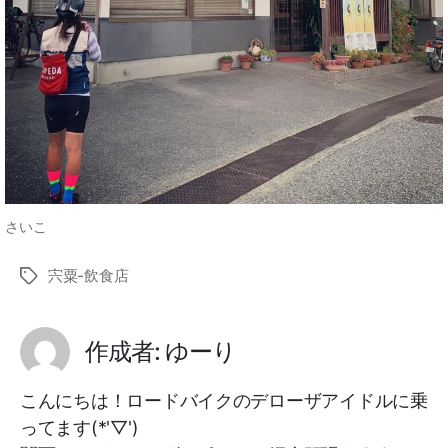
さいこ
宍粟-飲食店
タ
グ
作成者: ゆーり
こんにちは！ロードバイクのデローザアイドルに乗
ってます(*'▽')