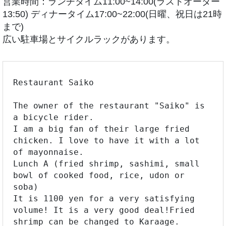
営業時間：ランチタイム11:00~14:00(ラストオーダー
13:50) ディナータイム17:00~22:00(日曜、祝日は21時
まで)
広い駐車場とサイクルラックがあります。
Restaurant Saiko

The owner of the restaurant "Saiko" is 
a bicycle rider.

I am a big fan of their large fried 
chicken. I love to have it with a lot 
of mayonnaise.

Lunch A (fried shrimp, sashimi, small 
bowl of cooked food, rice, udon or 
soba)

It is 1100 yen for a very satisfying 
volume! It is a very good deal!Fried 
shrimp can be changed to Karaage.
