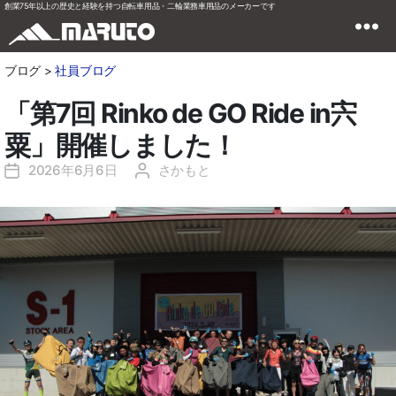
創業75年以上の歴史と経験を持つ自転車用品・二輪業務車用品のメーカーです
ブログ >
社員ブログ
「第7回 Rinko de GO Ride in宍
粟」開催しました！
2026年6月6日
さかもと
投
投
稿
稿
日
者