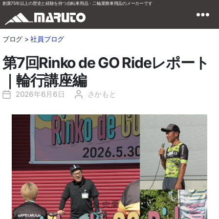
創業75年以上の歴史と経験を持つ自転車用品・二輪業務車用品のメーカーです
ブログ >
社員ブログ
第7回Rinko de GO Rideレポート
｜輪行講座編
2026年6月6日
さかもと
投
投
稿
稿
日
者