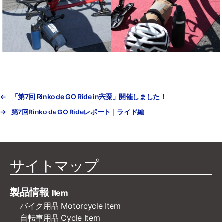
←
「第7回 Rinko de GO Ride in宍粟」開催しました！
→
第7回Rinko de GO Rideレポート｜ライド編
サイトマップ
製品情報
Item
バイク用品 Motorcycle Item
自転車用品 Cycle Item