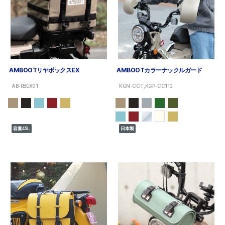
AMBOOTリヤボックスEX
AMBOOTカラーナックルガード
AB-RBEX01
KGN-CCT,KGP-CC110
容量45L
日本製