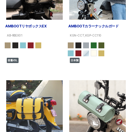
AMBOOTリヤボックスEX
AMBOOTカラーナックルガード
AB-RBEX01
KGN-CCT,KGP-CC110
容量45L
日本製