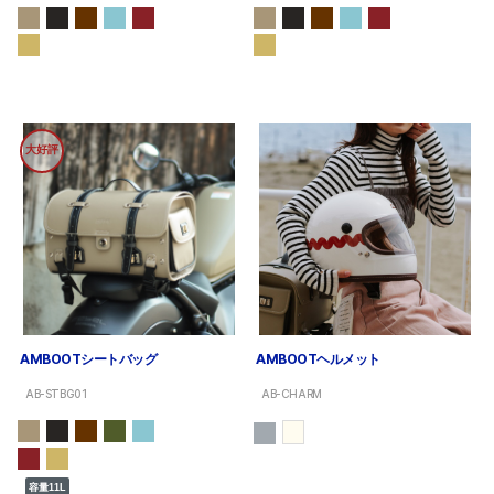
大好評
AMBOOTシートバッグ
AMBOOTヘルメット
AB-STBG01
AB-CHARM
容量11L