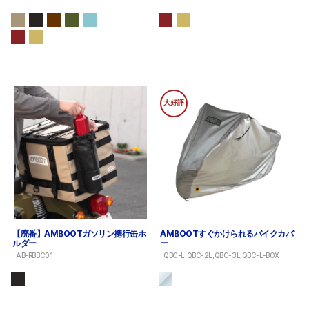
大好評
【廃番】AMBOOTガソリン携行缶ホ
AMBOOTすぐかけられるバイクカバ
ルダー
ー
AB-RBBC01
QBC-L,QBC-2L,QBC-3L,QBC-L-BOX