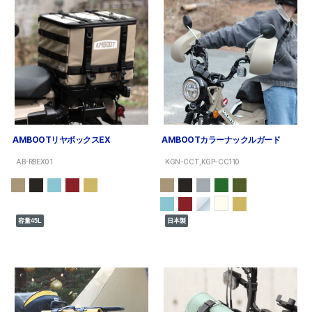
AMBOOTリヤボックスEX
AMBOOTカラーナックルガード
AB-RBEX01
KGN-CCT,KGP-CC110
容量45L
日本製